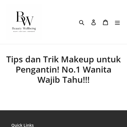
Langsung
ke
konten
Cari
Login
Keranj
Tips dan Trik Makeup untuk
Pengantin! No.1 Wanita
Wajib Tahu!!!
Quick Links