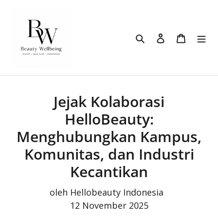
Langsung
ke
konten
Cari
Login
Keranj
Jejak Kolaborasi
HelloBeauty:
Menghubungkan Kampus,
Komunitas, dan Industri
Kecantikan
oleh Hellobeauty Indonesia
12 November 2025